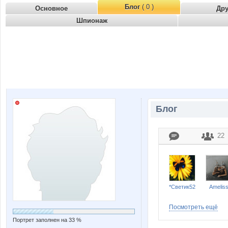
Блог
( 0 )
Основное
Др
Шпионаж
Блог
22
*Светик52
Amelis
Посмотреть ещё
Портрет заполнен на 33 %