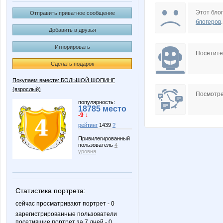
Olushka)
ZLATT
Этот блог
Отправить приватное сообщение
блогеров
.
Добавить в друзья
Игнорировать
sokolik26
sova78
Посетит
Сделать подарок
Покупаем вместе: БОЛЬШОЙ ШОПИНГ
(взрослый)
Мамахуана
Роузи
Посмотре
популярность:
18785 место
-9 ↓
рейтинг
1439
?
Привилегированный
пользователь
4
уровня
Статистика портрета:
сейчас просматривают портрет - 0
зарегистрированные пользователи
посетившие портрет за 7 дней - 0